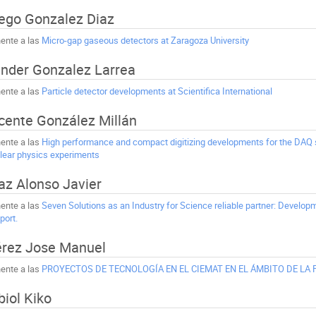
ego Gonzalez Diaz
ente a las
Micro-gap gaseous detectors at Zaragoza University
nder Gonzalez Larrea
ente a las
Particle detector developments at Scientifica International
cente González Millán
ente a las
High performance and compact digitizing developments for the 
lear physics experiments
az Alonso Javier
ente a las
Seven Solutions as an Industry for Science reliable partner: Develop
port.
rez Jose Manuel
ente a las
PROYECTOS DE TECNOLOGÍA EN EL CIEMAT EN EL ÁMBITO DE LA F
biol Kiko