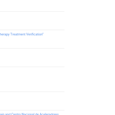
herapy Treatment Verification”
pain and Centro Nacional de Aceleradores