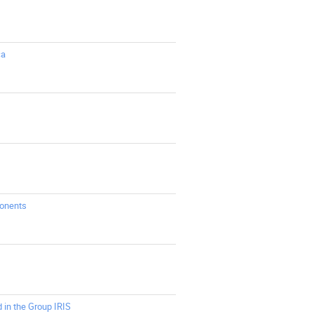
ca
ponents
 in the Group IRIS