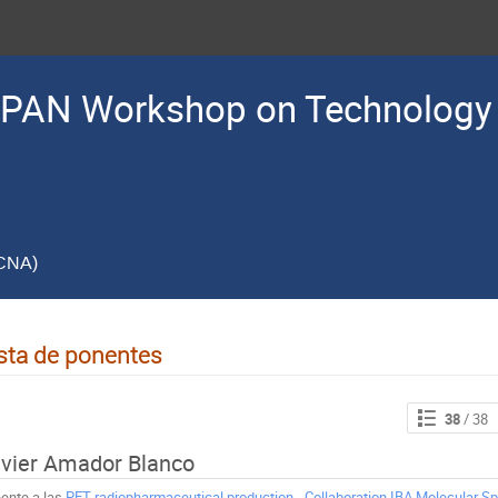
PAN Workshop on Technology 
(CNA)
sta de ponentes
38
/ 38
vier Amador Blanco
ente a las
PET radiopharmaceutical production - Collaboration IBA Molecular S