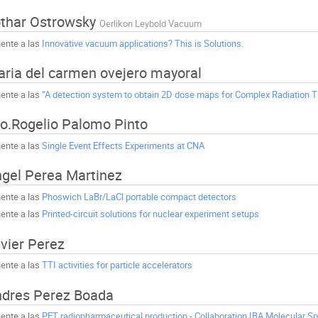
thar Ostrowsky
Oerlikon Leybold Vacuum
ente a las
Innovative vacuum applications? This is Solutions.
ria del carmen ovejero mayoral
ente a las
“A detection system to obtain 2D dose maps for Complex Radiation T
o.Rogelio Palomo Pinto
ente a las
Single Event Effects Experiments at CNA
gel Perea Martinez
ente a las
Phoswich LaBr/LaCl portable compact detectors
ente a las
Printed-circuit solutions for nuclear experiment setups
vier Perez
ente a las
TTI activities for particle accelerators
dres Perez Boada
ente a las
PET radiopharmaceutical production - Collaboration IBA Molecular S