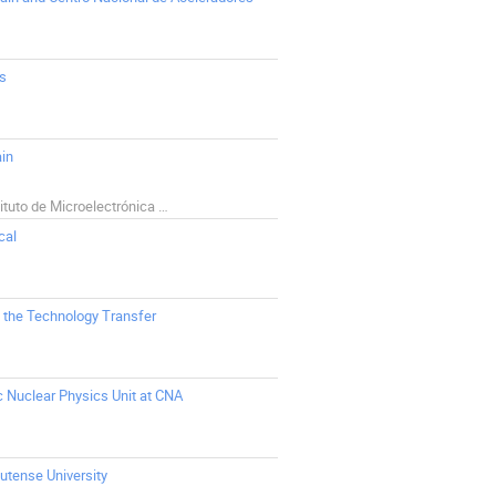
es
ain
AnaFocus Ltd. Universidad de Sevilla (Instituto de Microelectrónica de Sevilla – IMSE/CNM)
cal
in the Technology Transfer
c Nuclear Physics Unit at CNA
utense University