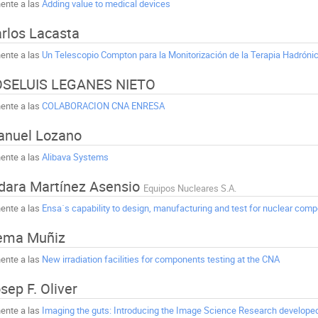
ente a las
Adding value to medical devices
rlos Lacasta
ente a las
Un Telescopio Compton para la Monitorización de la Terapia Hadróni
OSELUIS LEGANES NIETO
ente a las
COLABORACION CNA ENRESA
nuel Lozano
ente a las
Alibava Systems
dara Martínez Asensio
Equipos Nucleares S.A.
ente a las
Ensa´s capability to design, manufacturing and test for nuclear com
ema Muñiz
ente a las
New irradiation facilities for components testing at the CNA
sep F. Oliver
ente a las
Imaging the guts: Introducing the Image Science Research developed