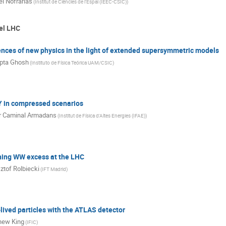
l Nofrarias
(
Institut de Ciències de l’Espai (IEEC-CSIC)
)
el LHC
nces of new physics in the light of extended supersymmetric models
ipta Ghosh
(
Instituto de Física Teórica UAM/CSIC
)
Y in compressed scenarios
r Caminal Armadans
(
Institut de Física d'Altes Energies (IFAE)
)
ning WW excess at the LHC
ztof Rolbiecki
(
IFT Madrid
)
-lived particles with the ATLAS detector
hew King
(
IFIC
)