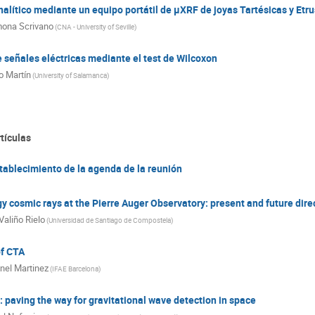
nalítico mediante un equipo portátil de µXRF de joyas Tartésicas y Etr
ona Scrivano
(
CNA - University of Seville
)
señales eléctricas mediante el test de Wilcoxon
o Martín
(
University of Salamanca
)
tículas
tablecimiento de la agenda de la reunión
gy cosmic rays at the Pierre Auger Observatory: present and future dire
Valiño Rielo
(
Universidad de Santiago de Compostela
)
of CTA
nel Martinez
(
IFAE Barcelona
)
: paving the way for gravitational wave detection in space