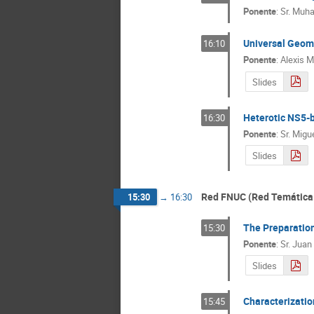
Ponente
:
Sr.
Muh
Universal Geomet
16:10
Ponente
:
Alexis M
Slides
Heterotic NS5-b
16:30
Ponente
:
Sr.
Migu
Slides
Red FNUC (Red Temática d
15:30
→
16:30
The Preparatio
15:30
Ponente
:
Sr.
Juan
Slides
Characterization
15:45