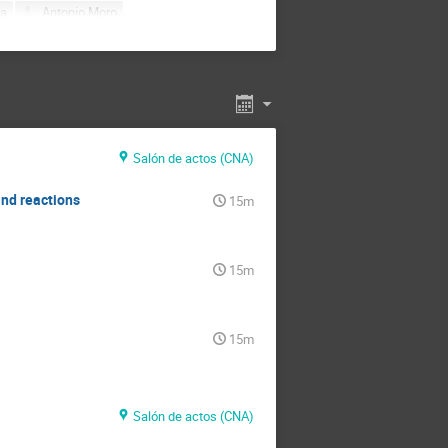
na
Antonio Moro
na de la Cruz
rlos Alberto Plata Ramos
Carlos Vivo Vilches
o
Cibrán Santamarina Ríos
tina
Domenec Espriu
Torró
Enrique Zas
Salón de actos (CNA)
s
Fernando Cornet
E BLANCO
Francisco Calvino
and reactions
15m
 Ferrer
Francisco Perez-Bernal
ermán Sborlini
és
Inés Gil Botella
15m
zález Caballero
Ismael Martel
vier Cuevas
Javier Garcia Lopez
uin Gomez Camacho
15m
SE FRANCISCO SALT CAIROLS
osep Flix
Luis Crespo
José M. Espino
Salón de actos (CNA)
Juan Antonio Caballero