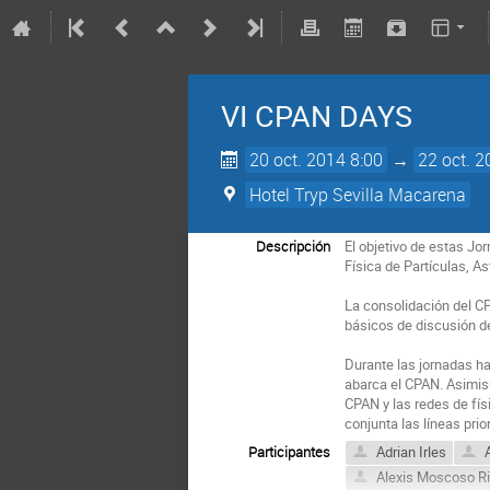
VI CPAN DAYS
20 oct. 2014 8:00
→
22 oct. 2
Hotel Tryp Sevilla Macarena
Descripción
El objetivo de estas Jo
Física de Partículas, A
La consolidación del CP
básicos de discusión de
Durante las jornadas ha
abarca el CPAN. Asimism
CPAN y las redes de fís
conjunta las líneas prio
Participantes
Adrian Irles
A
Alexis Moscoso Ri