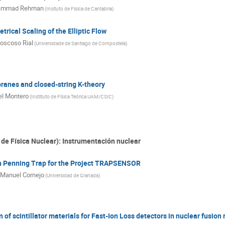
ammad Rehman
(
Insituto de Fisica de Cantabria
)
rical Scaling of the Elliptic Flow
oscoso Rial
(
Universidade de Santiago de Compostela
)
ranes and closed-string K-theory
el Montero
(
Instituto de Física Teórica UAM/CSIC
)
e Física Nuclear): Instrumentación nuclear
n Penning Trap for the Project TRAPSENSOR
 Manuel Cornejo
(
Universidad de Granada
)
 of scintillator materials for Fast-Ion Loss detectors in nuclear fusion 