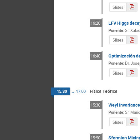
Slides
LFV Higgs deca
16:20
Ponente
:
Sr.
Xabi
Slides
Optimización de
16:40
Ponente
:
Dr.
Josep
Slides
Física Teórica
15:30
→
17:00
Weyl invariance
15:30
Ponente
:
Sr.
Mario
Slides
Sfermion Mixin
15:50