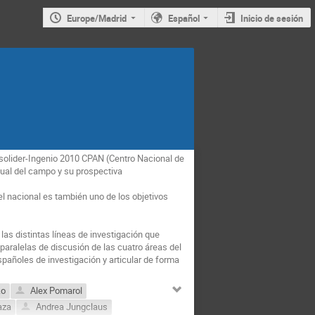
Europe/Madrid
Español
Inicio de sesión
nsolider-Ingenio 2010 CPAN (Centro Nacional de 
tual del campo y su prospectiva

l nacional es también uno de los objetivos 
as distintas líneas de investigación que 
aralelas de discusión de las cuatro áreas del 
spañoles de investigación y articular de forma 
ko
Alex Pomarol
aza
Andrea Jungclaus