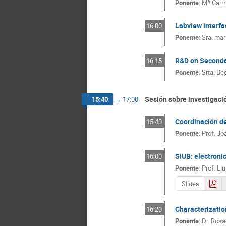
Ponente
:
Mª Car
Labview interfa
16:00
Ponente
:
Sra.
mar
R&D on Secondar
16:15
Ponente
:
Srta.
Be
Sesión sobre investigaci
15:40
→
17:00
Coordinación d
15:40
Ponente
:
Prof.
Jo
SiUB: electroni
16:00
Ponente
:
Prof.
Llu
Slides
Characterizatio
16:20
Ponente
:
Dr.
Rosa