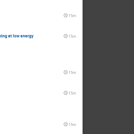
15m
king at low energy
15m
15m
15m
15m