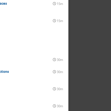
uscas
15m
15m
30m
ctions
30m
30m
30m