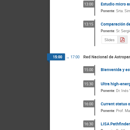
Estudio micro a
13:00
Ponente
:
Srta.
Sim
Comparación de 
13:15
Ponente
:
Sr.
Sergi
Slides
Red Nacional de Astropar
15:00
→
17:00
Bienvenida y es
15:00
Ultra high-ener
15:30
Ponente
:
Dr.
Inés 
Current status 
16:00
Ponente
:
Prof.
Ma
LISA Pathfinder
16:30