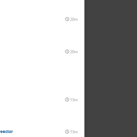
20m
20m
15m
reactor
15m