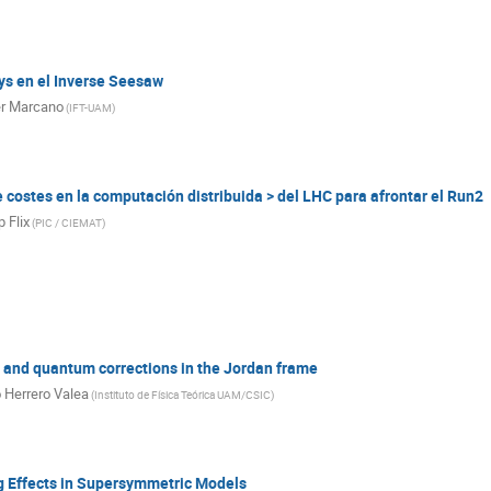
ys en el Inverse Seesaw
er Marcano
(
IFT-UAM
)
 costes en la computación distribuida > del LHC para afrontar el Run2
 Flix
(
PIC / CIEMAT
)
 and quantum corrections in the Jordan frame
 Herrero Valea
(
Instituto de Física Teórica UAM/CSIC
)
g Effects in Supersymmetric Models