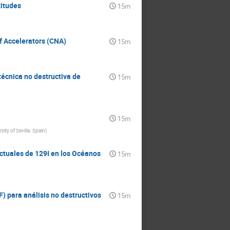
an Jose Sanz-Cillero
titudes
15m
ian Laclavetine
Luis Armando Acosta Sanchez
Garcia-Munoz
Manuel Masip
of Accelerators (CNA)
15m
attaglia
Maria Victoria Fonseca
ARIO MARTINEZ
ntes
María José Gracia Vidal
técnica no destructiva de
15m
Miguel Montero
Gomez
Muhammad Rehman
blo Bueno
15m
artínez
Patricia Villar
ity of Sevilla. Spain
)
afael Delgado López
 Armadans
ctuales de 129I en los Océanos
15m
gueras
artín
Sergio Pastor
orin
Vicente Pesudo
Youri Koubychine
) para análisis no destructivos
15m