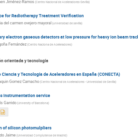
men Jiménez-Ramos
(
Centro Nacional de Aceleradores-Sevilla
)
ce for Radiotherapy Treatment Verification
ia del carmen ovejero mayoral
(
universidad de sevilla
)
y electron gaseous detectors at low pressure for heavy ion beam trac
goña Fernández
(
Centro Naciona de Aceleradores
)
ón orientada y tecnología
e Ciencia y Tecnología de Aceleradores en España (CONECTA)
aquin Gomez Camacho
(
Centro Nacional de Aceleradores - Universidad de Sevilla
)
cs instrumentation service
ís Garrido
(
University of Barcelona
)
n of silicon photomulpliers
do Jaime
(
Universidad Complutense de Madrid
)