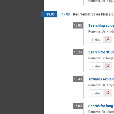
Ponente
:
Dr.
Mique
Red Temática de Física d
15:00
→
17:00
Searching evide
15:00
Ponente
:
Dr.
Prad
Slides
Search for SUS
15:20
Ponente
:
Sr.
Roge
Slides
Towards explai
15:40
Ponente
:
Dr.
Krzys
Slides
Search for long
16:00
Ponente
:
Dr.
Matt