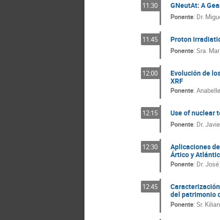
Juan Antonio Fust
GNeutAt: A Gean
11:30
Juan Manuel Corn
Ponente
:
Dr.
Migue
Krzysztof Rolbieck
Manel Martinez
Proton irradiat
11:45
Manuel Vilches
Ponente
:
Sra.
Mari
Mariam Tórtola
Marisa Hernando
Evolución de los
12:00
XRF
Matthew King
Ponente
:
Anabelle
Miguel Ángel Resp
Mª Carmen Jimén
Use of nuclear 
12:15
Pablo Fernández d
Ponente
:
Dr.
Javie
Pedro Ruiz-Femen
Ribeiro Guillermo
Aplicaciones de
12:30
Roger Jose Hernan
Ártico y Atlánti
Santiago Gonzalez
Ponente
:
Dr.
José 
Simona Scrivano
Victor Martin Loza
Caracterización
12:45
del patrimonio
Ponente
:
Sr.
Kilia