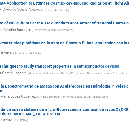
er Verdu
Juan Ignacio Peruchena
Juan Jose Hernandez-Rey
Ju
t4 Application to Estimate Cosmic-Ray-Induced Radiation at Flight Al
ejo
Juande Zornoza
Justo Martin-Albo
Jónatan Piedra
Kil
l Antonio Cortes-Giraldo
(
Universidad de Sevilla
)
i
Laura Barranco Navarro
Lei Jin
Lluís Font
Lluís Garrido
Manoel R. Moldes
Manuel AGUILAR
Manuel Asorey
Manuel 
ion of cell cultures at the 3 MV Tandem Accelerator of National Centre 
Manuela Rodriguez-Gallardo
MARCOS CERRADA
Maria Cristina B
a Cristina Battaglia
(
Centro Nacional de Aceleradores
)
Mario E. Gomez
Mario Gómez Ramos
Mario Herrero Valea
M
Marta Anguiano
Marta Sabate Gilarte
María Isabel Gallardo Fue
 materiales pictóricos en la obra de Gonzalo Bilbao, analizados con la 
Mercedes López Lora
Michel Sorel
Miguel Antonio Cortes-Giraldo
 Kriznar
(
Universidad de Sevilla
)
aldiza
Mikael Rodríguez Chala
Miquel Nofrarias
Miriam Calvo 
ez-Ramos
Naia Pereda
Nicanor COLINO
Olof Tengblad
Pa
techniques to study transport properties in semiconductor devices
e Salas
Pablo Jimenez Bonilla
Pablo Ortiz
Patricia Fernández M
r Garcia Lopez
(
Dept. Atomic, Molecular and Nuclear Physics and National Accelerator Center. Univers
ia
Pradipta Ghosh
Pérez Fernández Pedro
Rafael Cerezo
R
Roberto Emparan
Rodriguez Frutos Tomas Raul
Roger Caminal
 la Espectrometría de Masas con Aceleradores en Hidrología: niveles a
dez Pinto
Salvador Hidalgo
Salvatore Bruschetta
Santiago Fol
co
 de la Hoz
Sebastián Pedraza Lopez
Sergio Fernandez
Sergio M
María López Gutiérrez
(
Universidad de Sevilla - Centro Nacional de Aceleradores
)
Sánchez Gaspar
Tolga Altinoluk
Vasiliki Mitsou
Veronica S
no
Virginia Greco
Xabier Marcano
Xumeu Planells Noguera
 de un nuevo sistema de micro-fluorescencia confocal de rayos X (CXRF
 cultural en el CNA: _XRF-CONCHA
n Laclavetine
(
CNA
)