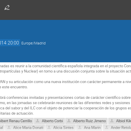
014 20:00
Europe/Madrid
rnadas es reunir a la comunidad científica española integrada en el proyecto Co
stropartículas y Nuclear) en torno a una discusión conjunta sobre la situación ac
AN y su articulación como una nueva institución con carácter permanente a nive
 este encuentro.

brá conferencias invitadas y presentaciones cortas de carácter científico sobre l
o, en las jornadas se celebrarán reuniones de las diferentes redes y sesiones p
ica del sabor y del ILC con el objeto de potenciar la cooperación de los grupos e
ritarias de actuación.
lbert Renau Cerrillo
Alberto Corbi
Alberto Ruiz Jimeno
Albiol Ki
al
Alice Maria Donati
Alicia Sintes
Ana Marin
Ander Retol