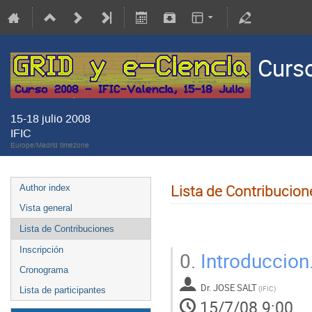
Curso
15-18 julio 2008
IFIC
Europe/Madrid timezone
Lista de Contribucion
Author index
Vista general
Lista de Contribuciones
Inscripción
0.
Introduccion
Cronograma
Dr.
JOSE SALT
(
IFIC
)
Lista de participantes
15/7/08 9:00