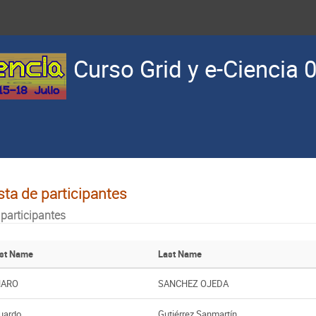
Curso Grid y e-Ciencia 
sta de participantes
 participantes
rst Name
Last Name
HARO
SANCHEZ OJEDA
uardo
Gutiérrez Sanmartín