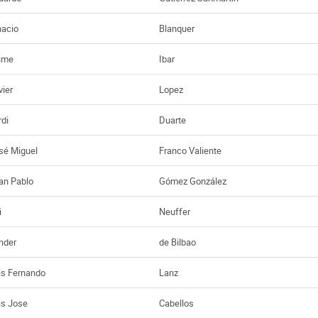
nacio
Blanquer
ime
Ibar
vier
Lopez
rdi
Duarte
sé Miguel
Franco Valiente
an Pablo
Gómez González
i
Neuffer
nder
de Bilbao
is Fernando
Lanz
is Jose
Cabellos