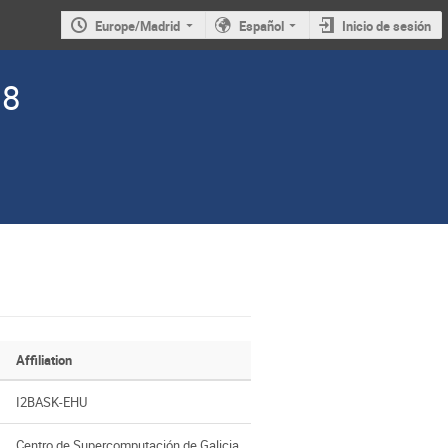
Europe/Madrid
Español
Inicio de sesión
08
Affiliation
I2BASK-EHU
Centro de Supercomputación de Galicia