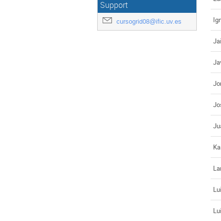
Support
Ig
cursogrid08@ific.uv.es
Ja
Ja
Jo
Jo
Ju
Ka
La
Lu
Lu