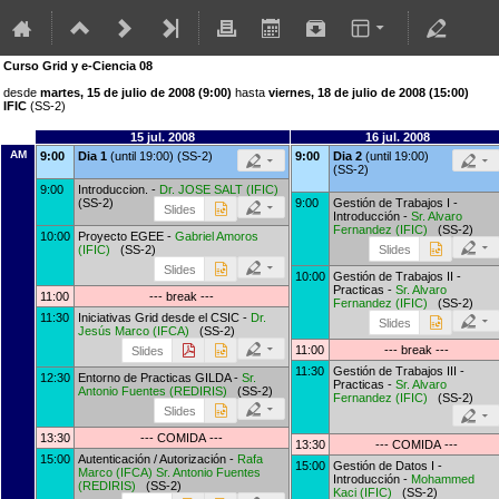
Curso Grid y e-Ciencia 08
desde
martes, 15 de julio de 2008 (9:00)
hasta
viernes, 18 de julio de 2008 (15:00)
IFIC
(SS-2)
15 jul. 2008
16 jul. 2008
AM
9:00
Dia 1
(until 19:00) (SS-2)
9:00
Dia 2
(until 19:00)
(SS-2)
9:00
Introduccion. -
Dr.
JOSE SALT
(
IFIC
)
(SS-2)
9:00
Gestión de Trabajos I -
Slides
Introducción -
Sr.
Alvaro
Fernandez
(
IFIC
)
(SS-2)
10:00
Proyecto EGEE -
Gabriel Amoros
(
IFIC
)
(SS-2)
Slides
Slides
10:00
Gestión de Trabajos II -
Practicas -
Sr.
Alvaro
11:00
--- break ---
Fernandez
(
IFIC
)
(SS-2)
11:30
Iniciativas Grid desde el CSIC -
Dr.
Slides
Jesús Marco
(
IFCA
)
(SS-2)
11:00
--- break ---
Slides
11:30
Gestión de Trabajos III -
12:30
Entorno de Practicas GILDA -
Sr.
Practicas -
Sr.
Alvaro
Antonio Fuentes
(
REDIRIS
)
(SS-2)
Fernandez
(
IFIC
)
(SS-2)
Slides
13:30
--- COMIDA ---
13:30
--- COMIDA ---
15:00
Autenticación / Autorización -
Rafa
15:00
Gestión de Datos I -
Marco
(
IFCA
)
Sr.
Antonio Fuentes
Introducción -
Mohammed
(
REDIRIS
)
(SS-2)
Kaci
(
IFIC
)
(SS-2)