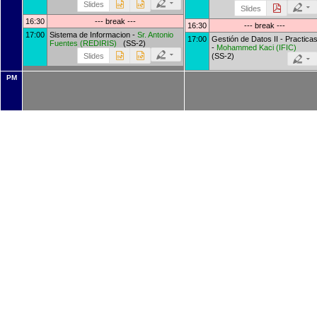
Slides
Slides
16:30
--- break ---
16:30
--- break ---
17:00
Sistema de Informacion -
Sr.
Antonio
17:00
Gestión de Datos II - Practica
Fuentes
(
REDIRIS
)
(SS-2)
-
Mohammed Kaci
(
IFIC
)
(SS-2)
Slides
PM