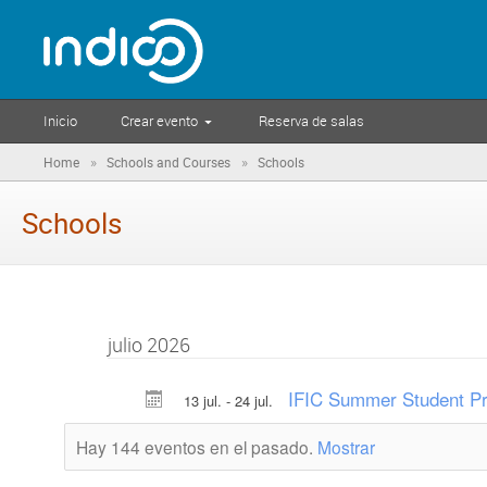
Inicio
Crear evento
Reserva de salas
»
»
Home
Schools and Courses
Schools
Schools
julio 2026
IFIC Summer Student P
13 jul. - 24 jul.
Hay 144 eventos en el pasado.
Mostrar