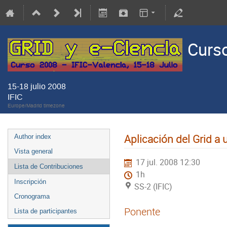
Curso
15-18 julio 2008
IFIC
Europe/Madrid timezone
Aplicación del Grid a 
Author index
Vista general
17 jul. 2008 12:30
Lista de Contribuciones
1h
Inscripción
SS-2 (IFIC)
Cronograma
Ponente
Lista de participantes