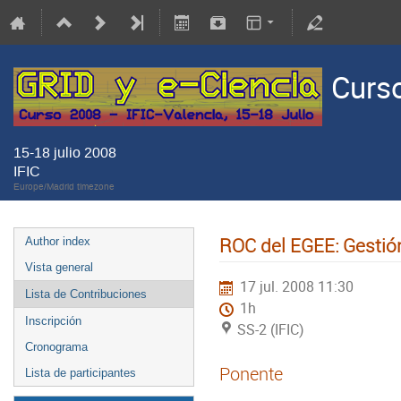
Curso
15-18 julio 2008
IFIC
Europe/Madrid timezone
ROC del EGEE: Gestión
Author index
Vista general
17 jul. 2008 11:30
Lista de Contribuciones
1h
Inscripción
SS-2 (IFIC)
Cronograma
Ponente
Lista de participantes