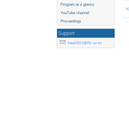
Program at a glance
K
YouTube channel
Proceedings
Support
taup2021@ific.uv.es