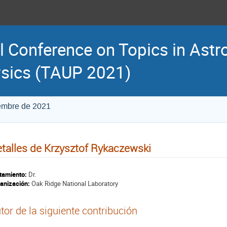
l Conference on Topics in Astr
sics (TAUP 2021)
iembre de 2021
talles de Krzysztof Rykaczewski
tamiento:
Dr.
anización:
Oak Ridge National Laboratory
tor de la siguiente contribución