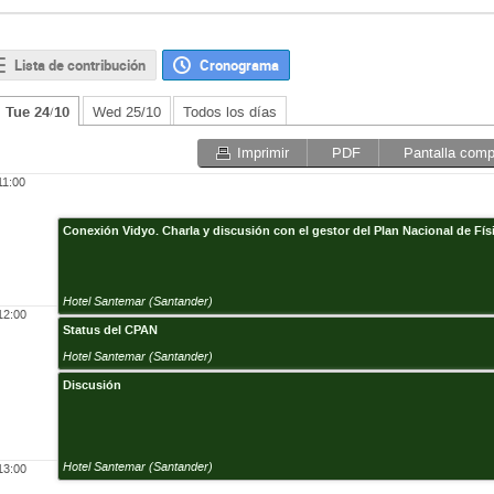
Lista de contribución
Cronograma
Tue 24/10
Wed 25/10
Todos los días
Imprimir
PDF
Pantalla comp
11:00
Conexión Vidyo. Charla y discusión con el gestor del Plan Nacional de Físi
Hotel Santemar (Santander)
12:00
Status del CPAN
Hotel Santemar (Santander)
Discusión
Hotel Santemar (Santander)
13:00