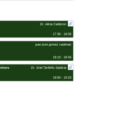
Dr. Alicia Calderon
17:35 - 18:05
juan jose gomez cadenas
18:10 - 18:45
itters
Dr. Ariel Tarifeño Saldivia
18:50 - 19:20