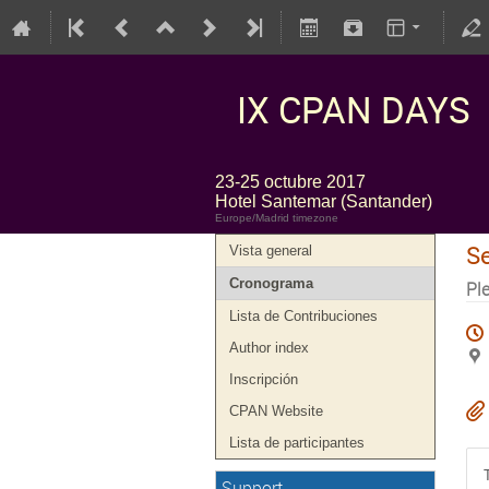
IX CPAN DAYS
23-25 octubre 2017
Hotel Santemar (Santander)
Europe/Madrid timezone
S
Vista general
Cronograma
Pl
Lista de Contribuciones
Author index
Inscripción
CPAN Website
Lista de participantes
Support