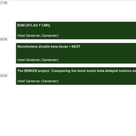
17:00
BSM (ATLAS Y CMS)
Hotel Santemar (Santander)
18:00
Neutrinoless double beta decay + NEXT
Hotel Santemar (Santander)
The BRIKEN project: Conquering the most exotic beta-delayed neutron-em
19:00
Hotel Santemar (Santander)