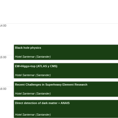
14:00
Black hole physics
Hotel Santemar (Santander)
15:00
EW+Higgs+top (ATLAS y CMS)
Hotel Santemar (Santander)
Recent Challenges in Superheavy Element Research
16:00
Hotel Santemar (Santander)
Direct detection of dark matter + ANAIS
Hotel Santemar (Santander)