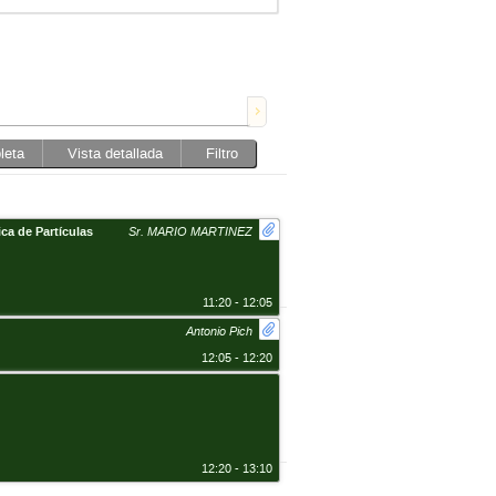
leta
Vista detallada
Filtro
ca de Partículas
Sr. MARIO MARTINEZ
11:20 - 12:05
Antonio Pich
12:05 - 12:20
12:20 - 13:10