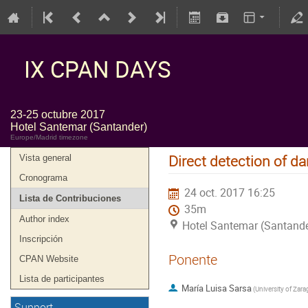
IX CPAN DAYS
23-25 octubre 2017
Hotel Santemar (Santander)
Europe/Madrid timezone
Direct detection of d
Vista general
Cronograma
24 oct. 2017 16:25
Lista de Contribuciones
35m
Author index
Hotel Santemar (Santande
Inscripción
Ponente
CPAN Website
Lista de participantes
María Luisa Sarsa
(
University of Zar
Support