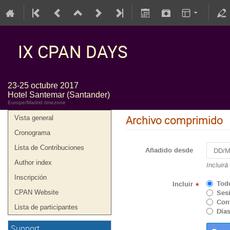
IX CPAN DAYS
23-25 octubre 2017
Hotel Santemar (Santander)
Europe/Madrid timezone
Archivo comprimido
Vista general
Cronograma
Lista de Contribuciones
Añadido desde
Author index
Incluirá
Inscripción
Tod
Incluir
*
CPAN Website
Sesi
Cont
Lista de participantes
Días
Support