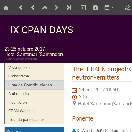
IX CPAN DAYS
23-25 octubre 2017
Hotel Santemar (Santander)
Europe/Madrid timezone
The BRIKEN project: 
Vista general
neutron-emitters
Cronograma
Lista de Contribuciones
24 oct. 2017 18:50
Author index
30m
Inscripción
Hotel Santemar (Santande
CPAN Website
Ponente
Lista de participantes
Dr.
Ariel Tarifeño Saldivia
Support
(