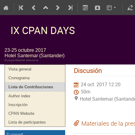
IX CPAN DAYS
23-25 octubre 2017
Hotel Santemar (Santander)
Europe/Madrid timezone
Discusión
Vista general
Cronograma
24 oct. 2017 12:20
Lista de Contribuciones
50m
Author index
Hotel Santemar (Santande
Inscripción
CPAN Website
Materiales de la pre
Lista de participantes
Support