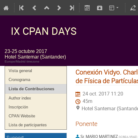
IX CPAN DAYS
23-25 octubre 2017
Hotel Santemar (Santander)
Europe/Madrid timezone
Conexión Vidyo. Charl
Vista general
de Física de Partícula
Cronograma
Lista de Contribuciones
24 oct. 2017 11:20
Author index
45m
Inscripción
Hotel Santemar (Santande
CPAN Website
Ponente
Lista de participantes
Sr.
MARIO MARTINEZ
Support
(
ICREA/IFAE
)