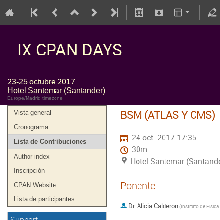
IX CPAN DAYS
23-25 octubre 2017
Hotel Santemar (Santander)
Europe/Madrid timezone
BSM (ATLAS Y CMS)
Vista general
Cronograma
24 oct. 2017 17:35
Lista de Contribuciones
30m
Author index
Hotel Santemar (Santande
Inscripción
Ponente
CPAN Website
Lista de participantes
Dr.
Alicia Calderon
(
Support