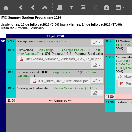
IFIC Summer Student Programme 2026
desde
lunes, 13 de julio de 2026 (0:00)
hasta
viernes, 24 de julio de 2026 (17:00)
Universe
(Paterna. Seminario)
13 jul. 2026
1
AM
9:30
Recepción -
Juan Zúñiga
(
IFIC
)
()
9:30
El Modelo 
(
IFIC, CSI
SS6)
10:00
Bienvenida -
Juan Zúñiga
(
IFIC
)
Sergio Pastor
(
IFIC (CSIC-
Univ. Valencia)
)
(1001-Primera-1-1-1 - Paterna. Seminario)
10:35
Sesión inf
Bienvenida_Summer_Studetnts_2026_JZ_v1.pdf
Carrasco 
CARRAS
Gallego Ba
SS6)
10:10
Presentación del IFIC -
Sergio Pastor
(
IFIC (CSIC-Univ.
Valencia)
)
()
Mater
IFIC_Intro_2026_SumSchool.pdf
Pre
10:50
Visita guiada al instituto -
Blanca Vicent Beneito
(
IFIC
)
()
11:00
11:30
--- Almuerzo ---
11:30
Trabajo co