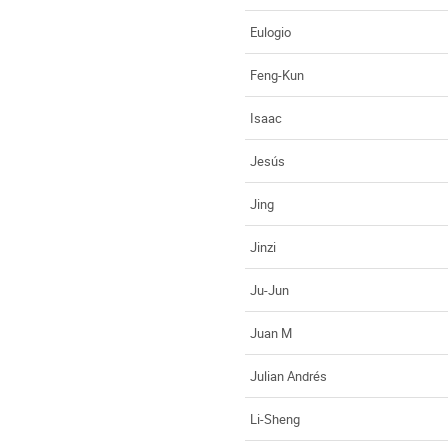
Eulogio
Feng-Kun
Isaac
Jesús
Jing
Jinzi
Ju-Jun
Juan M
Julian Andrés
Li-Sheng