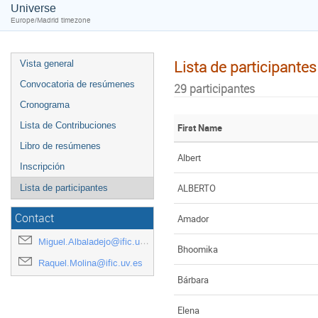
Universe
Europe/Madrid timezone
Lista de participantes
Vista general
Convocatoria de resúmenes
29 participantes
Cronograma
Lista de Contribuciones
First Name
Libro de resúmenes
Albert
Inscripción
ALBERTO
Lista de participantes
Contact
Amador
Miguel.Albaladejo@ific.uv.es
Bhoomika
Raquel.Molina@ific.uv.es
Bárbara
Elena