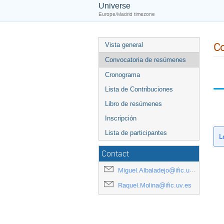
Universe
Europe/Madrid timezone
Co
Vista general
Convocatoria de resúmenes
Cronograma
Lista de Contribuciones
Libro de resúmenes
Inscripción
Lista de participantes
L
Contact
Miguel.Albaladejo@ific.uv.es
Raquel.Molina@ific.uv.es