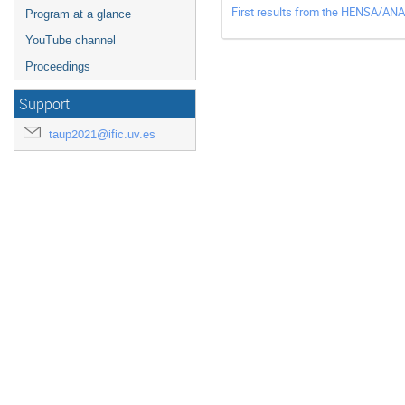
First results from the HENSA/ANA
Program at a glance
YouTube channel
Proceedings
Support
taup2021@ific.uv.es