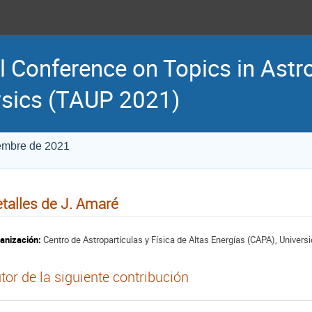
l Conference on Topics in Astr
sics (TAUP 2021)
iembre de 2021
talles de J. Amaré
anización:
Centro de Astropartículas y Física de Altas Energías (CAPA), Univer
tor de la siguiente contribución