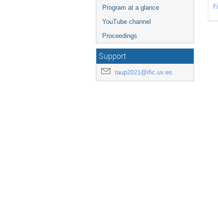
F
Program at a glance
YouTube channel
Proceedings
Support
taup2021@ific.uv.es