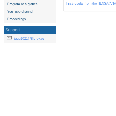
First results from the HENSA/ANA
Program at a glance
YouTube channel
Proceedings
Support
taup2021@ific.uv.es