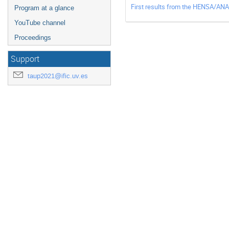
First results from the HENSA/ANA
Program at a glance
YouTube channel
Proceedings
Support
taup2021@ific.uv.es