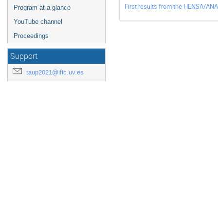
First results from the HENSA/ANA
Program at a glance
YouTube channel
Proceedings
Support
taup2021@ific.uv.es