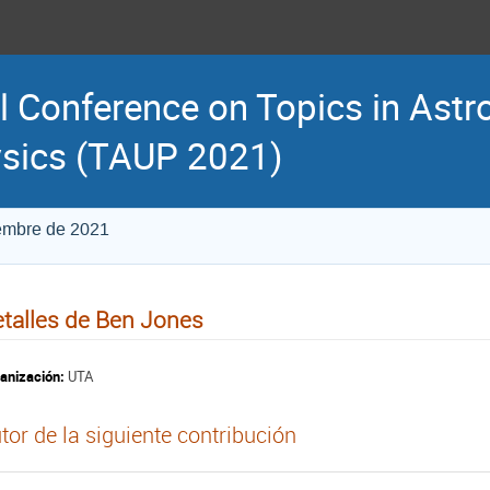
l Conference on Topics in Astr
sics (TAUP 2021)
iembre de 2021
talles de Ben Jones
anización:
UTA
tor de la siguiente contribución