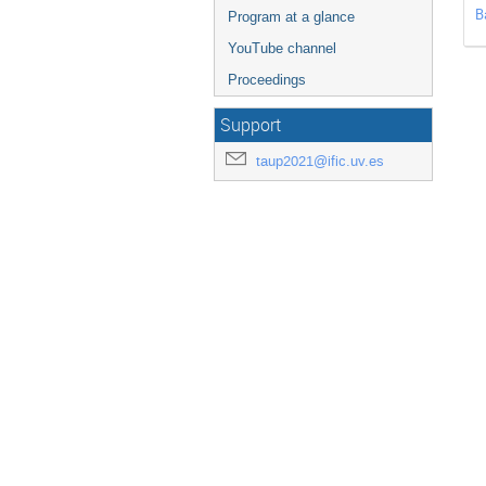
B
Program at a glance
YouTube channel
Proceedings
Support
taup2021@ific.uv.es