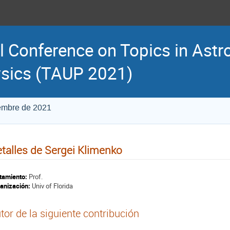
l Conference on Topics in Astr
sics (TAUP 2021)
iembre de 2021
talles de Sergei Klimenko
tamiento:
Prof.
anización:
Univ of Florida
tor de la siguiente contribución