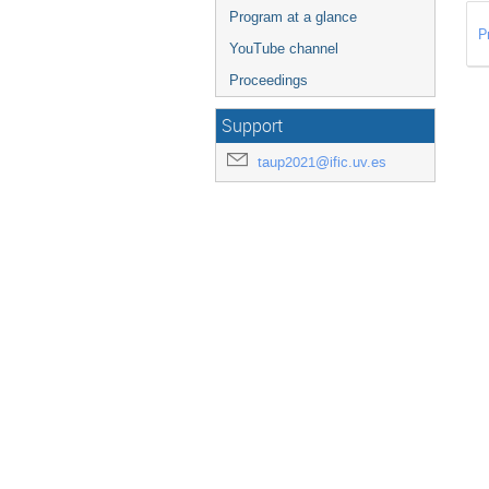
Program at a glance
P
YouTube channel
Proceedings
Support
taup2021@ific.uv.es