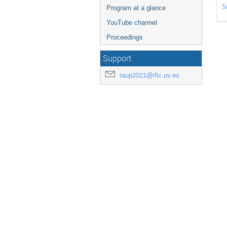
S
Program at a glance
YouTube channel
Proceedings
Support
taup2021@ific.uv.es