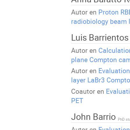
Autor en
Proton RBE
radiobiology beam l
Luis Barriento
Autor en
Calculatio
plane Compton ca
Autor en
Evaluation
layer LaBr3 Compt
Coautor en
Evaluati
PET
John Barrio
PhD st
Autor en
Evaluation