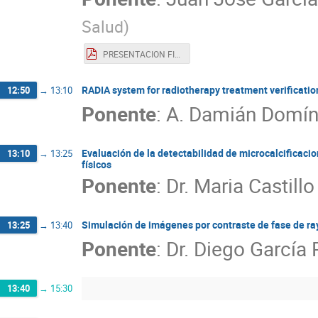
Salud
)
PRESENTACION FINAL ORAL EVOLUCIÓN Y EXPERIENCIA RIO.pdf
RADIA system for radiotherapy treatment verificatio
12:50
→
13:10
Ponente
:
A. Damián Domí
Evaluación de la detectabilidad de microcalcificac
13:10
→
13:25
físicos
Ponente
:
Dr.
Maria Castillo
Simulación de imágenes por contraste de fase de ra
13:25
→
13:40
Ponente
:
Dr.
Diego García 
13:40
→
15:30