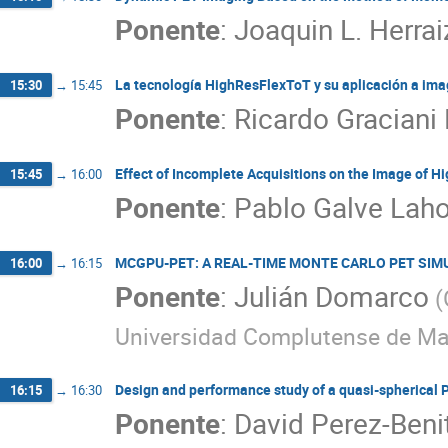
Ponente
:
Joaquin L. Herrai
La tecnología HighResFlexToT y su aplicación a im
15:30
→
15:45
Ponente
:
Ricardo Graciani
Effect of Incomplete Acquisitions on the Image of H
15:45
→
16:00
Ponente
:
Pablo Galve Lah
MCGPU-PET: A REAL-TIME MONTE CARLO PET SI
16:00
→
16:15
Ponente
:
Julián Domarco
(
Universidad Complutense de Ma
Design and performance study of a quasi-spherical
16:15
→
16:30
Ponente
:
David Perez-Beni