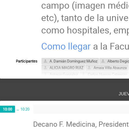
campo (imagen médica,
etc), tanto de la univ
como hospitales, emp
Como llegar
a la Fac
Participantes
A. Damián Domínguez Muñoz
Alberto Degi
ALICIA MAGRO RUIZ
Amaia Villa Abaunza
Antonio Gonzalez
Carlos Huerga Cabrerizo
Cristina Bonnin Arias
César Rodríguez Rodr
David Perez-Benito
David Sevillano
Di
jue
Eva Chamorro Gutierrez
Gabriela Llosa
JOAQUIN LOPEZ HERRAIZ
Jonatan Martíne
JOSE MANUEL Udias Moinelo
Josep F. Oliv
10:00
→
10:20
Julián Domarco
Laura Rotger
Luis Mar
Decano F. Medicina, President
MARGARITA CHEVALIER
Maria Luisa Chap
Michele Dileone
Miguel Angel Morcillo Alo