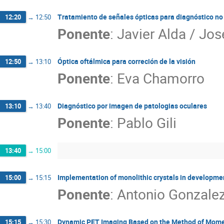
Tratamiento de señales ópticas para diagnóstico no
12:20
→
12:50
Ponente
:
Javier Alda / Jo
Óptica oftálmica para correción de la visión
12:50
→
13:10
Ponente
:
Eva Chamorro
Diagnóstico por imagen de patologias oculares
13:10
→
13:40
Ponente
:
Pablo Gili
13:40
→
15:00
Implementation of monolithic crystals in developme
15:00
→
15:15
Ponente
:
Antonio Gonzale
Dynamic PET Imaging Based on the Method of Mom
15:15
→
15:30