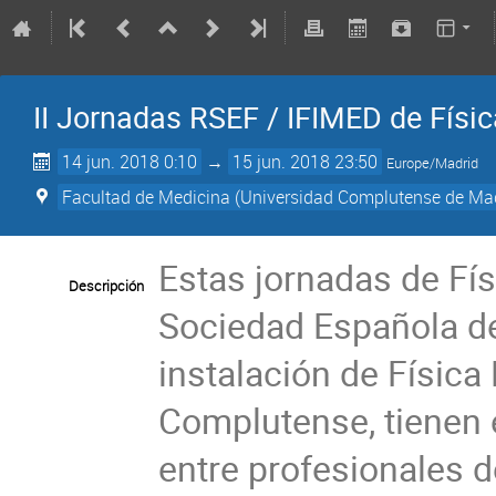
II Jornadas RSEF / IFIMED de Físi
14 jun. 2018 0:10
→
15 jun. 2018 23:50
Europe/Madrid
Facultad de Medicina (Universidad Complutense de Ma
Estas jornadas de Fís
Descripción
Sociedad Española de
instalación de Física
Complutense, tienen e
entre profesionales d