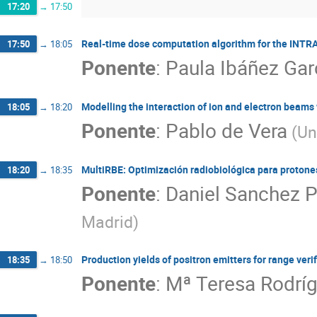
17:20
→
17:50
Real-time dose computation algorithm for the INT
17:50
→
18:05
Ponente
:
Paula Ibáñez Gar
Modelling the interaction of ion and electron beams 
18:05
→
18:20
Ponente
:
Pablo de Vera
(
Un
MultiRBE: Optimización radiobiológica para proton
18:20
→
18:35
Ponente
:
Daniel Sanchez P
Madrid
)
Production yields of positron emitters for range veri
18:35
→
18:50
Ponente
:
Mª Teresa Rodrí