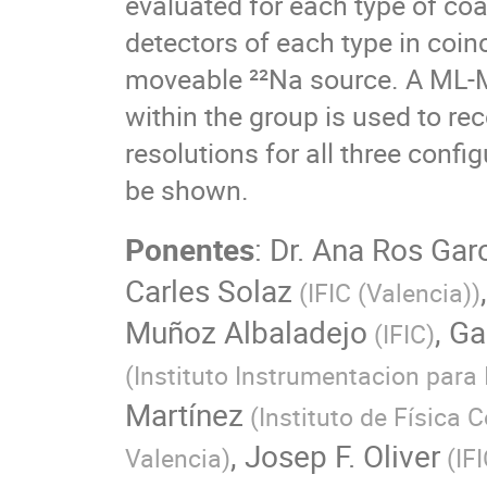
evaluated for each type of co
detectors of each type in coin
moveable ²²Na source. A ML-
within the group is used to re
resolutions for all three config
be shown.
Ponentes
:
Dr.
Ana Ros Gar
Carles Solaz
(
IFIC (Valencia)
)
Muñoz Albaladejo
,
Ga
(
IFIC
)
(
Instituto Instrumentacion para
Martínez
(
Instituto de Física C
,
Josep F. Oliver
Valencia
)
(
IF