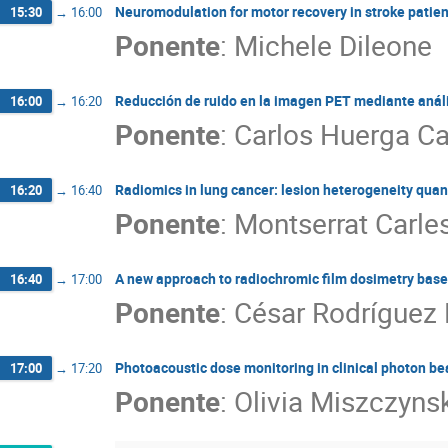
Neuromodulation for motor recovery in stroke patien
15:30
→
16:00
Ponente
:
Michele Dileone
Reducción de ruido en la imagen PET mediante análi
16:00
→
16:20
Ponente
:
Carlos Huerga Ca
Radiomics in lung cancer: lesion heterogeneity quan
16:20
→
16:40
Ponente
:
Montserrat Carles
A new approach to radiochromic film dosimetry bas
16:40
→
17:00
Ponente
:
César Rodríguez
Photoacoustic dose monitoring in clinical photon b
17:00
→
17:20
Ponente
:
Olivia Miszczyns