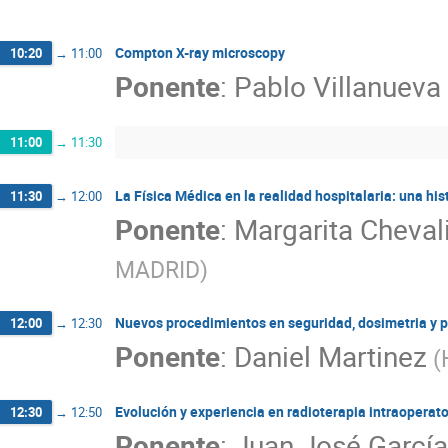
Montserrat Carles Farina
Mª Teresa Rodríg
Pablo Villanueva-Perez
Paula Ibáñez Garcí
Compton X-ray microscopy
10:20
→
11:00
Rosa M Cibrian Ortiz de Anda
Sara Gutiérrez
Ponente
:
Pablo Villanueva
Víctor Valladolid Onecha
Xabier Rodríguez 
11:00
→
11:30
La Física Médica en la realidad hospitalaria: una hi
11:30
→
12:00
Ponente
:
Margarita Cheval
MADRID
)
Nuevos procedimientos en seguridad, dosimetria y pr
12:00
→
12:30
Ponente
:
Daniel Martinez
(
Evolución y experiencia en radioterapia intraopera
12:30
→
12:50
Ponente
:
Juan José Garcí