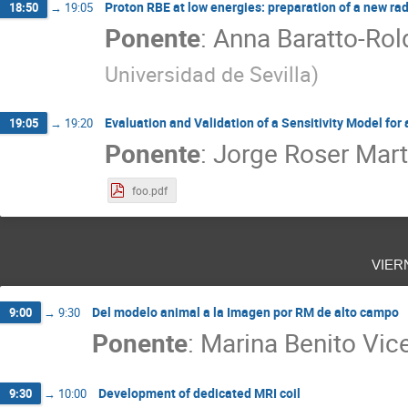
Proton RBE at low energies: preparation of a new rad
18:50
→
19:05
Ponente
:
Anna Baratto-Rol
Universidad de Sevilla
)
Evaluation and Validation of a Sensitivity Model fo
19:05
→
19:20
Ponente
:
Jorge Roser Mart
foo.pdf
vier
Del modelo animal a la Imagen por RM de alto campo
9:00
→
9:30
Ponente
:
Marina Benito Vic
Development of dedicated MRI coil
9:30
→
10:00