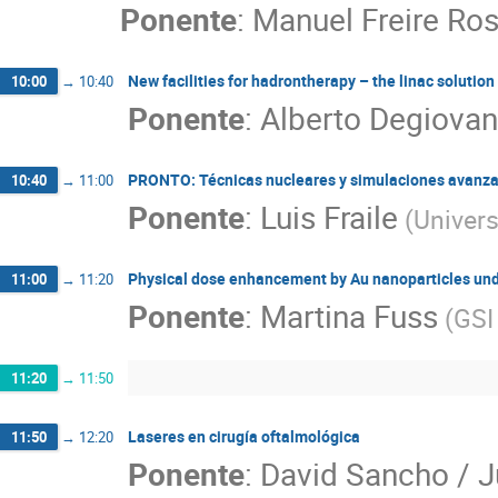
Ponente
:
Manuel Freire Ros
New facilities for hadrontherapy – the linac solution
10:00
→
10:40
Ponente
:
Alberto Degiovan
PRONTO: Técnicas nucleares y simulaciones avanzad
10:40
→
11:00
Ponente
:
Luis Fraile
(
Univer
Physical dose enhancement by Au nanoparticles und
11:00
→
11:20
Ponente
:
Martina Fuss
(
GSI
11:20
→
11:50
Laseres en cirugía oftalmológica
11:50
→
12:20
Ponente
:
David Sancho / J