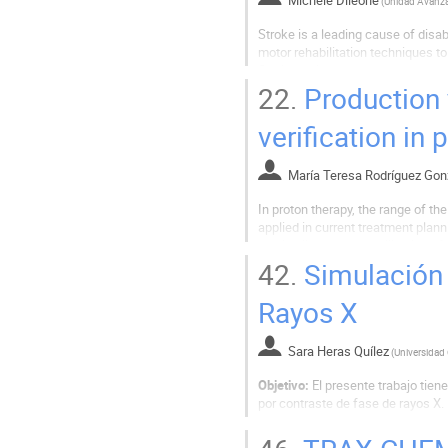
(
Stroke is a leading cause of disa
motor rehabilitation techniques to
Stroke patients undergo some spo
resolution of acute changes and co
22.
Production y
verification in 
María Teresa Rodríguez Gon
In proton therapy, the range of 
applied in current treatment plann
would allow a better utilization o
intensive research program...
42.
Simulación 
Rayos X
Sara Heras Quílez
(
Objetivo:
El presente trabajo tien
por contraste de fase de rayos X.
Introducción:
Las imágenes de ate