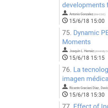
developments f
Antonio Gonzalez
(
i3M-CSIC
)
15/6/18 15:00
75.
Dynamic PE
Moments
Joaquin L. Herraiz
(
15/6/18 15:15
76.
La tecnolog
imagen médic
Ricardo Graciani Diaz , Dav
15/6/18 15:30
77.
Effect of I