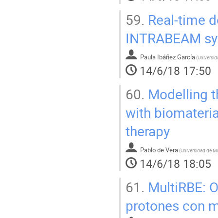
59.
Real-time d
INTRABEAM sy
Paula Ibáñez García
(
14/6/18 17:50
60.
Modelling t
with biomateria
therapy
Pablo de Vera
(
Universidad de M
14/6/18 18:05
61.
MultiRBE: O
protones con m