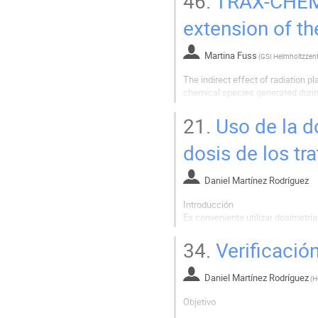
46.
TRAX-CHEM:
diferencias en el número atómico,
extension of th
Martina Fuss
(
The indirect effect of radiation pl
chemical species generated during
relevant as they are responsible 
processes and mechanisms...
21.
Uso de la do
dosis de los tr
Daniel Martínez Rodríguez
Introducción
Es conveniente utilizar dosimetría 
volúmenes a tratar y a los órganos
Valladolid se monitoriza la dosis
34.
Verificación
tratamientos de...
Daniel Martínez Rodríguez
(
Objetivo