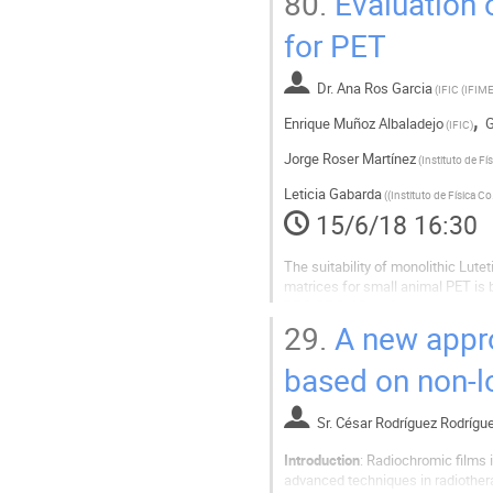
80.
Evaluation o
for PET
Dr.
Ana Ros Garcia
(
IFIC (IFIM
,
Enrique Muñoz Albaladejo
G
(
IFIC
)
Jorge Roser Martínez
(
Leticia Gabarda
(
(Instit
15/6/18 16:30
The suitability of monolithic Lute
matrices for small animal PET is be
25.8x25.8x15mm³ size were tested
Measurements were done to compa
29.
A new appro
based on non-
Sr.
César Rodríguez Rodrígu
Introduction
: Radiochromic films 
advanced techniques in radiother