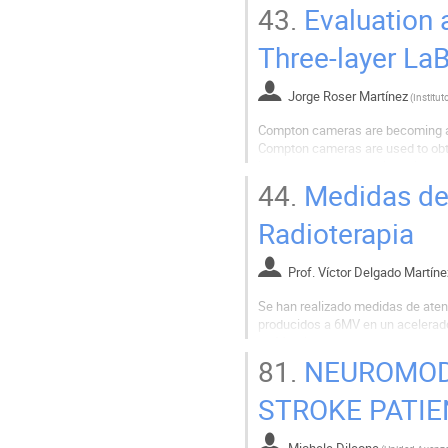
MATERIAL Y MÉTODOS: Las imágene
43.
Evaluation a
Three-layer La
Jorge Roser Martínez
(
Compton cameras are becoming a su
Compton cameras are used to obta
image to be accurate, knowledge o
algorithms. However, in a conventi
44.
Medidas de 
Radioterapia
Prof.
Víctor Delgado Martíne
Se han realizado medidas de atenu
producidos a 6MV en un acelerado
de Madrid.
81.
NEUROMODU
En las medidas con atenuadores d
agua en garrafas y agua...
STROKE PATI
Michele Dileone