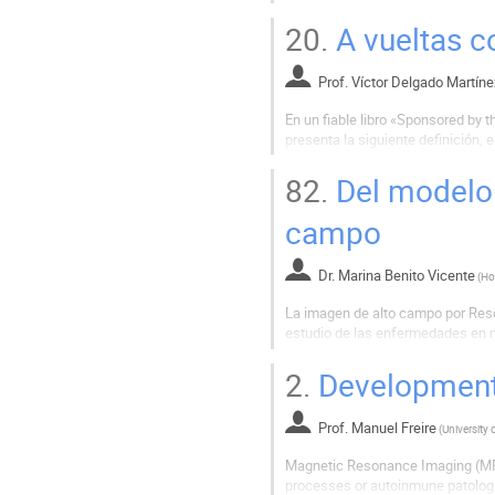
biological tissue equivalence and
read out noise and scanning...
20.
A vueltas c
Prof.
Víctor Delgado Martíne
En un fiable libro «Sponsored 
presenta la siguiente definición,
thickness of the attenuator that a
adelante dice: *...with HVL represe
82.
Del modelo 
campo
Dr.
Marina Benito Vicente
(
La imagen de alto campo por Reso
estudio de las enfermedades en 
permitiendo de este modo, seguir 
grupos de investigación que ven en
2.
Development 
Prof.
Manuel Freire
(
University o
Magnetic Resonance Imaging (MRI
processes or autoinmune patolog