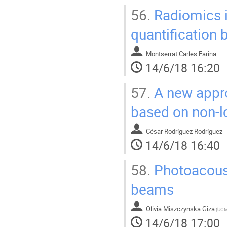
56.
Radiomics i
quantification 
Montserrat Carles Farina
14/6/18 16:20
57.
A new appro
based on non-
César Rodríguez Rodríguez
14/6/18 16:40
58.
Photoacoust
beams
Olivia Miszczynska Giza
(
UC
14/6/18 17:00