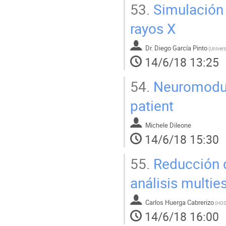
53.
Simulación 
rayos X
Dr.
Diego García Pinto
(
14/6/18 13:25
54.
Neuromodula
patient
Michele Dileone
14/6/18 15:30
55.
Reducción d
análisis multie
Carlos Huerga Cabrerizo
(
14/6/18 16:00