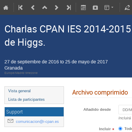
Charlas CPAN IES 2014-2015 e
de Higgs.
27 de septiembre de 2016 to 25 de mayo de 2017
Granada
Europe/Madrid timezone
Archivo comprimido
Vista general
Lista de participantes
Añadido desde
Support
Incluirá
comunicacion@i-cpan.es
Tod
Incluir
*