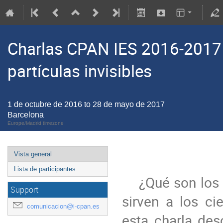
Charlas CPAN IES 2016-2017 e
partículas invisibles
1 de octubre de 2016 to 28 de mayo de 2017
Barcelona
Europe/Madrid timezone
Vista general
Lista de participantes
    ¿Qué son los neutrinos? ¿Cómo se comportan? ¿Cómo 
Support
sirven a los cie
comunicacion@i-cpan.es
esta charla des