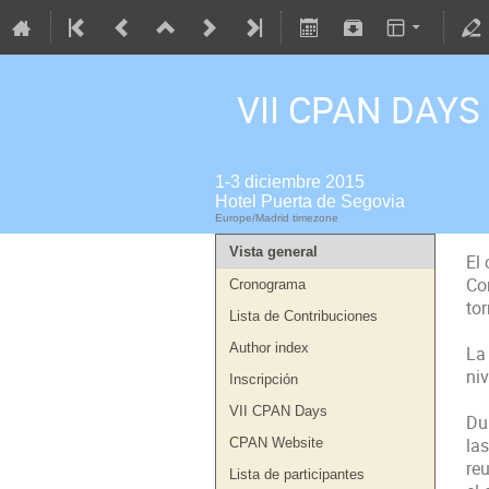
VII CPAN DAYS
1-3 diciembre 2015
Hotel Puerta de Segovia
Europe/Madrid timezone
Vista general
El 
Co
Cronograma
to
Lista de Contribuciones
Author index
La
niv
Inscripción
VII CPAN Days
Dur
las
CPAN Website
re
Lista de participantes