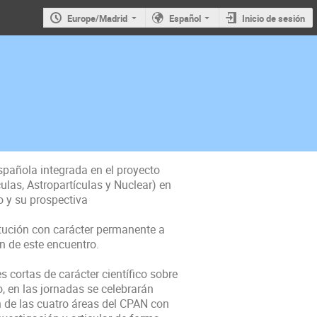
Europe/Madrid
Español
Inicio de sesión
spañola integrada en el proyecto 
las, Astropartículas y Nuclear) en 
 y su prospectiva

tución con carácter permanente a 
 de este encuentro.

cortas de carácter científico sobre 
 en las jornadas se celebrarán 
n de las cuatro áreas del CPAN con 