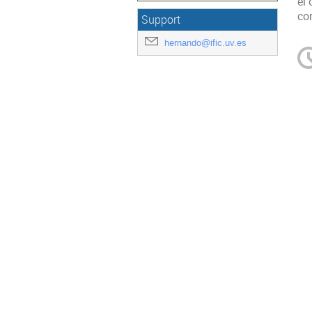
el 
con
Support
hernando@ific.uv.es