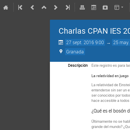
Charlas CPAN IES 20
27 sept. 2016 9:00
→
25 may.
Granada
Descripción
Este registro es para l
La relatividad en juego
La relatividad de Einst
entenderse sin ser un 
ser conocidos por todos.
hace accesible a todos 
¿Qué es el bosón d
Últimamente no se habla
grande del mundo? ¿Qué 