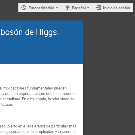
Europe/Madrid
Español
Inicio de sesión
 bosón de Higgs.
os e implicaciones fundamentales pueden
ce y son tan espectaculares que bien merecen
 actualidad. En esta charla, la relatividad se
ficción.
descubierto en el acelerador de partículas más
o gobernado por la simplicidad y la simetría.