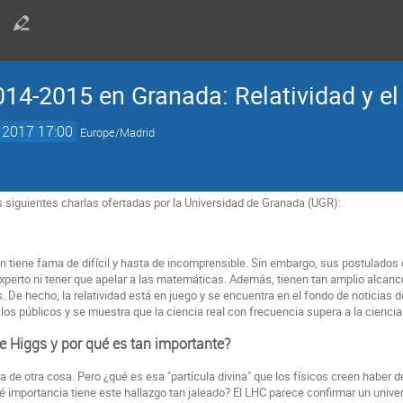
14-2015 en Granada: Relatividad y el
 2017 17:00
Europe/Madrid
as siguientes charlas ofertadas por la Universidad de Granada (UGR):
ein tiene fama de difícil y hasta de incomprensible. Sin embargo, sus postulad
experto ni tener que apelar a las matemáticas. Además, tienen tan amplio alcan
 De hecho, la relatividad está en juego y se encuentra en el fondo de noticias de
los públicos y se muestra que la ciencia real con frecuencia supera a la ciencia 
e Higgs y por qué es tan importante?
 de otra cosa. Pero ¿qué es esa "partícula divina" que los físicos creen haber 
importancia tiene este hallazgo tan jaleado? El LHC parece confirmar un univers