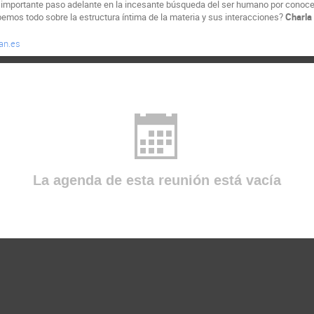
 importante paso adelante en la incesante búsqueda del ser humano por conoce
bemos todo sobre la estructura íntima de la materia y sus interacciones?
Charla 
an.es
La agenda de esta reunión está vacía