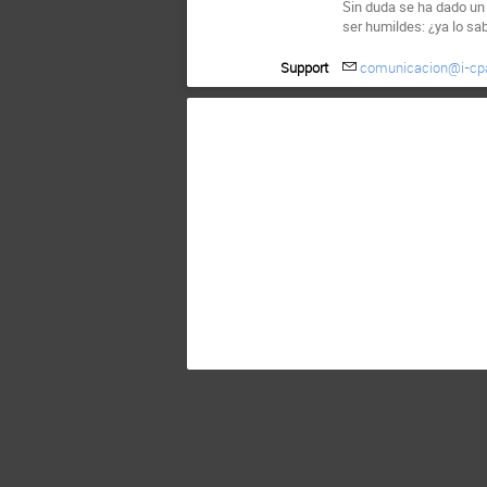
Sin duda se ha dado un
ser humildes: ¿ya lo sa
Support
comunicacion@i-cp