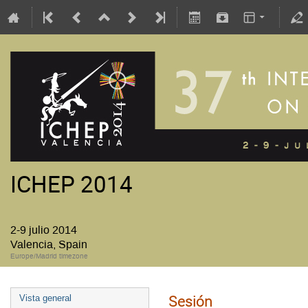
ICHEP 2014
2-9 julio 2014
Valencia, Spain
Europe/Madrid timezone
Sesión
Vista general