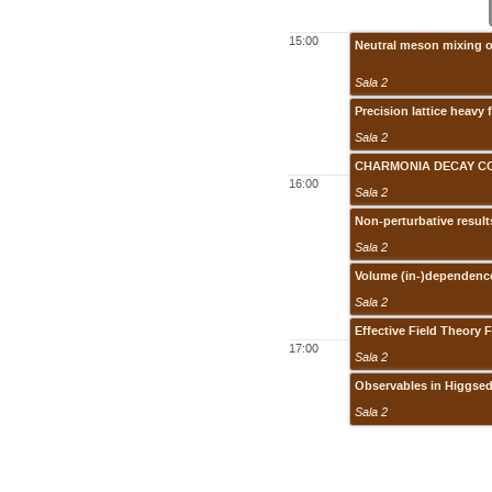
15:00
Neutral meson mixing on
Sala 2
Precision lattice heavy
Sala 2
CHARMONIA DECAY CO
16:00
Sala 2
Non-perturbative result
Sala 2
Volume (in-)dependence
Sala 2
Effective Field Theory 
17:00
Sala 2
Observables in Higgsed
Sala 2