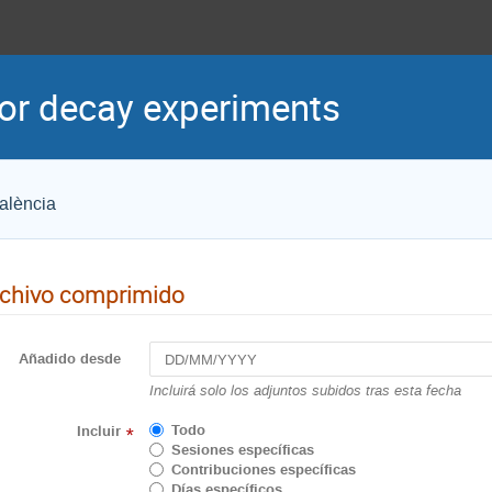
for decay experiments
València
chivo comprimido
Añadido desde
Incluirá solo los adjuntos subidos tras esta fecha
Todo
Incluir
*
Sesiones específicas
Contribuciones específicas
Días específicos