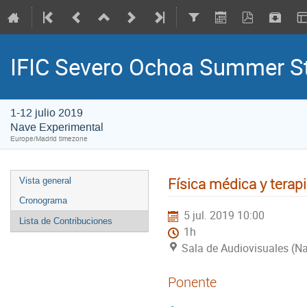
IFIC Severo Ochoa Summer 
1-12 julio 2019
Nave Experimental
Europe/Madrid timezone
Física médica y terap
Vista general
Cronograma
5 jul. 2019 10:00
Lista de Contribuciones
1h
Sala de Audiovisuales (N
Ponente