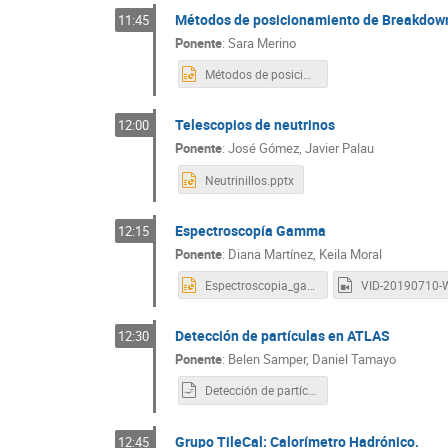
Métodos de posicionamiento de Breakdow
11:45
Ponente
:
Sara Merino
Métodos de posicionamiento de breakdowns.pptx
Telescopios de neutrinos
12:00
Ponente
:
José Gómez, Javier Palau
Neutrinillos.pptx
Espectroscopía Gamma
12:15
Ponente
:
Diana Martínez, Keila Moral
Espectroscopia_gamma_Diana_Keila.pptx
Detección de partículas en ATLAS
12:30
Ponente
:
Belen Samper, Daniel Tamayo
Detección de partículas en ATLAS.odp
Grupo TileCal: Calorímetro Hadrónico.
12:45