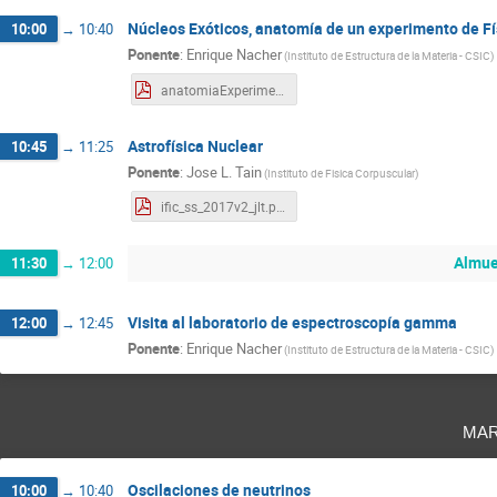
Núcleos Exóticos, anatomía de un experimento de Fí
10:00
→
10:40
Ponente
:
Enrique Nacher
(
Instituto de Estructura de la Materia - CSIC
)
anatomiaExperimento.pdf
Astrofísica Nuclear
10:45
→
11:25
Ponente
:
Jose L. Tain
(
Instituto de Fisica Corpuscular
)
ific_ss_2017v2_jlt.pdf
Almue
11:30
→
12:00
Visita al laboratorio de espectroscopía gamma
12:00
→
12:45
Ponente
:
Enrique Nacher
(
Instituto de Estructura de la Materia - CSIC
)
mar
Oscilaciones de neutrinos
10:00
→
10:40