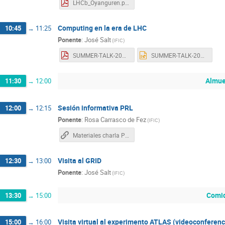
LHCb_Oyanguren.pdf
Computing en la era de LHC
10:45
→
11:25
Ponente
:
José Salt
(
IFIC
)
SUMMER-TALK-2019-def.pdf
SUMMER-TALK-2019-def.ppt
Almue
11:30
→
12:00
Sesión informativa PRL
12:00
→
12:15
Ponente
:
Rosa Carrasco de Fez
(
IFIC
)
Materiales charla PRL Summer School Programme 2018
Visita al GRID
12:30
→
13:00
Ponente
:
José Salt
(
IFIC
)
Comi
13:30
→
15:00
Visita virtual al experimento ATLAS (videoconferenc
15:00
→
16:00