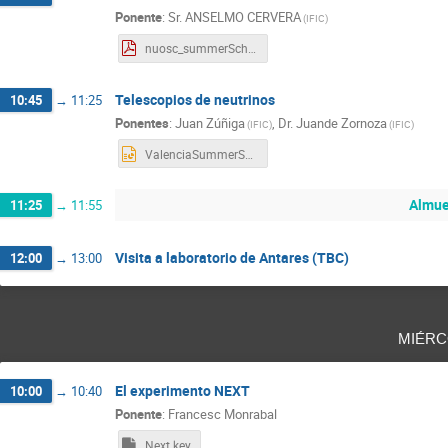
Ponente
:
Sr.
ANSELMO CERVERA
(
IFIC
)
nuosc_summerSchool2019.pdf
Telescopios de neutrinos
10:45
→
11:25
Ponentes
:
Juan Zúñiga
,
Dr.
Juande Zornoza
(
IFIC
)
(
IFIC
)
ValenciaSummerSchool_2019_NT_v3.pptx
Almue
11:25
→
11:55
Visita a laboratorio de Antares (TBC)
12:00
→
13:00
miérc
El experimento NEXT
10:00
→
10:40
Ponente
:
Francesc Monrabal
Next.key