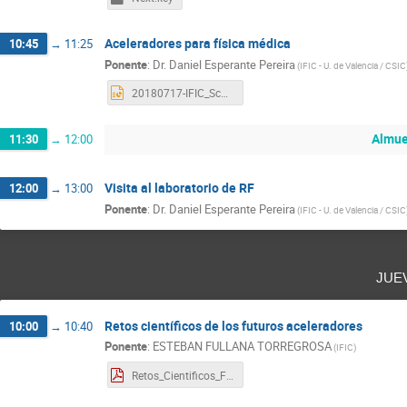
Aceleradores para física médica
10:45
→
11:25
Ponente
:
Dr.
Daniel Esperante Pereira
(
IFIC - U. de Valencia / CSIC
20180717-IFIC_School.pptx
Almue
11:30
→
12:00
Visita al laboratorio de RF
12:00
→
13:00
Ponente
:
Dr.
Daniel Esperante Pereira
(
IFIC - U. de Valencia / CSIC
jue
Retos científicos de los futuros aceleradores
10:00
→
10:40
Ponente
:
ESTEBAN FULLANA TORREGROSA
(
IFIC
)
Retos_Cientificos_Futuros_Aceleradores.pdf