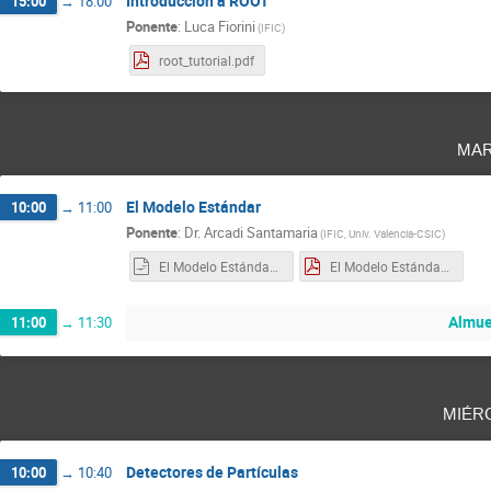
Introducción a ROOT
15:00
→
18:00
Ponente
:
Luca Fiorini
(
IFIC
)
root_tutorial.pdf
mar
El Modelo Estándar
10:00
→
11:00
Ponente
:
Dr.
Arcadi Santamaria
(
IFIC, Univ. Valencia-CSIC
)
El Modelo Estándar de las Partículas.odp
El Modelo Estándar de las Partículas.pdf
Almue
11:00
→
11:30
miér
Detectores de Partículas
10:00
→
10:40