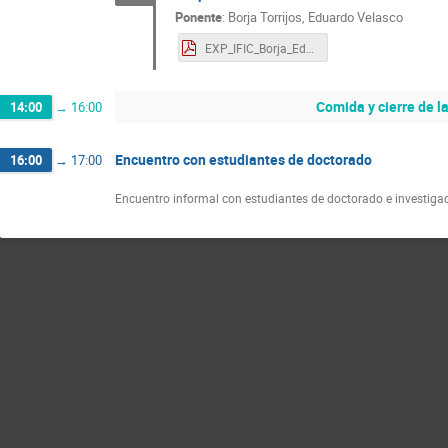
Ponente
:
Borja Torrijos, Eduardo Velasco
EXP_IFIC_Borja_Edu.pdf
Comida y cierre de l
14:00
→
16:00
Encuentro con estudiantes de doctorado
16:00
→
17:00
Encuentro informal con estudiantes de doctorado e investigad