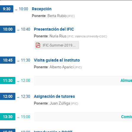
Recepción
9:30
→
10:00
Ponente
:
Berta Rubio
(
IFIC
)
Presentación del IFIC
10:00
→
10:40
Ponente
:
Nuria Rius
(
IFIC, Valencia University-CSIC
)
IFIC-Summer-2019.pdf
Visita guiada al instituto
10:45
→
11:30
Ponente
:
Alberto Aparici
(
IFIC
)
Almue
11:30
→
12:00
Asignación de tutores
12:00
→
12:30
Ponente
:
Juan Zúñiga
(
IFIC
)
Comi
13:30
→
15:00