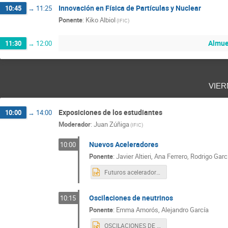
Innovación en Física de Partículas y Nuclear
10:45
→
11:25
Ponente
:
Kiko Albiol
(
IFIC
)
Almue
11:30
→
12:00
vier
Exposiciones de los estudiantes
10:00
→
14:00
Moderador
:
Juan Zúñiga
(
IFIC
)
Nuevos Aceleradores
10:00
Ponente
:
Javier Altieri, Ana Ferrero, Rodrigo Garc
Futuros aceleradores.pptx
Oscilaciones de neutrinos
10:15
Ponente
:
Emma Amorós, Alejandro García
OSCILACIONES DE NEUTRINOS.pptx