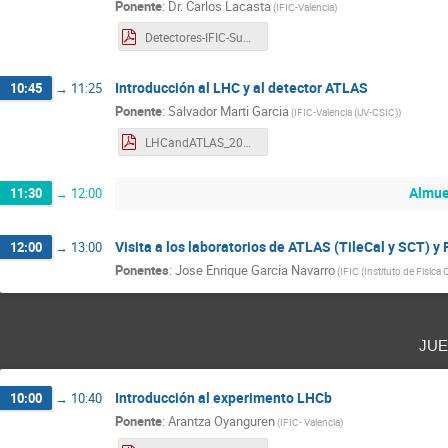
Ponente
:
Dr.
Carlos Lacasta
(
IFIC-Valencia
)
Detectores-IFIC-Summer-School-2019.pdf
Introducción al LHC y al detector ATLAS
10:45
→
11:25
Ponente
:
Salvador Marti Garcia
(
IFIC-Valencia (UV-CSIC)
)
LHCandATLAS_2019.pdf
Almue
11:30
→
12:00
Visita a los laboratorios de ATLAS (TileCal y SCT) y
12:00
→
13:00
Ponentes
:
Jose Enrique Garcia Navarro
(
IFIC (Instituto de Fisica
jue
Introducción al experimento LHCb
10:00
→
10:40
Ponente
:
Arantza Oyanguren
(
IFIC- Valencia
)