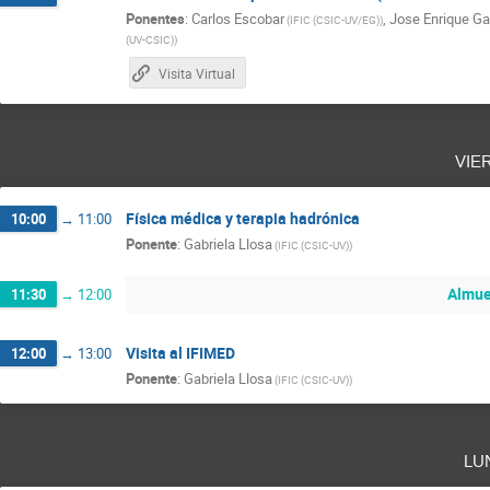
Ponentes
:
Carlos Escobar
,
Jose Enrique Ga
(
IFIC (CSIC-UV/EG)
)
(UV-CSIC)
)
Visita Virtual
vie
Física médica y terapia hadrónica
10:00
→
11:00
Ponente
:
Gabriela Llosa
(
IFIC (CSIC-UV)
)
Almue
11:30
→
12:00
Visita al IFIMED
12:00
→
13:00
Ponente
:
Gabriela Llosa
(
IFIC (CSIC-UV)
)
lu