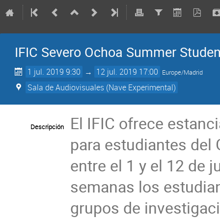
IFIC Severo Ochoa Summer Stude
1 jul. 2019 9:30
→
12 jul. 2019 17:00
Europe/Madrid
Sala de Audiovisuales (Nave Experimental)
El IFIC ofrece estanc
Descripción
para estudiantes del 
entre el 1 y el 12 de 
semanas los estudian
grupos de investigaci