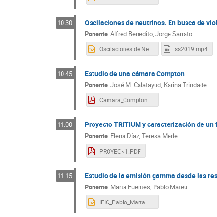
Oscilaciones de neutrinos. En busca de vio
10:30
Ponente
:
Alfred Benedito, Jorge Sarrato
Oscilaciones de Neutrinos pen.pptx
ss2019.mp4
Estudio de una cámara Compton
10:45
Ponente
:
José M. Calatayud, Karina Trindade
Camara_Compton_Calatayud_Trindade.pdf
Proyecto TRITIUM y caracterización de un 
11:00
Ponente
:
Elena Díaz, Teresa Merle
PROYEC~1.PDF
Estudio de la emisión gamma desde las re
11:15
Ponente
:
Marta Fuentes, Pablo Mateu
IFIC_Pablo_Marta.pptx