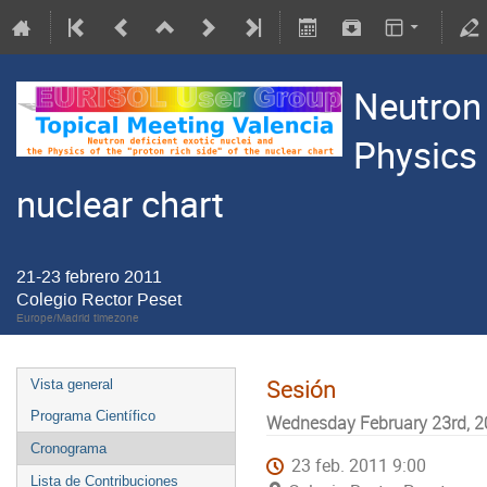
Neutron 
Physics 
nuclear chart
21-23 febrero 2011
Colegio Rector Peset
Europe/Madrid timezone
Sesión
Vista general
Programa Científico
Wednesday February 23rd, 20
Cronograma
23 feb. 2011 9:00
Lista de Contribuciones