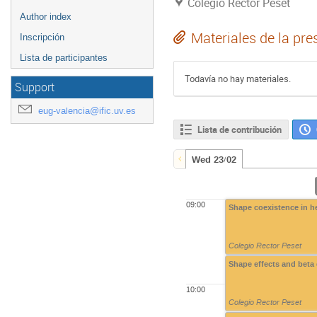
Colegio Rector Peset
Author index
Materiales de la pre
Inscripción
Lista de participantes
Todavía no hay materiales.
Support
eug-valencia@ific.uv.es
Lista de contribución
Wed 23/02
09:00
Shape coexistence in h
Colegio Rector Peset
Shape effects and beta
10:00
Colegio Rector Peset