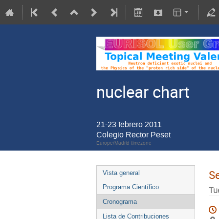
nuclear chart
21-23 febrero 2011
Colegio Rector Peset
Europe/Madrid timezone
S
Vista general
Programa Científico
Tu
Cronograma
Lista de Contribuciones