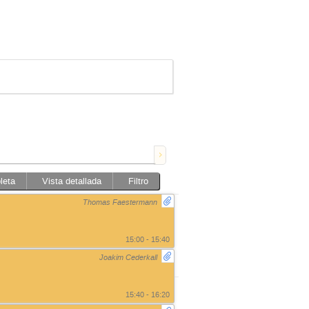
leta
Vista detallada
Filtro
Thomas Faestermann
15:00 - 15:40
Joakim Cederkall
15:40 - 16:20