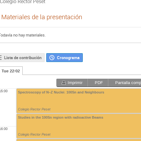
Colegio Rector Peset
Materiales de la presentación
Todavía no hay materiales.
Lista de contribución
Cronograma
Tue 22/02
Imprimir
PDF
Pantalla comp
15:00
Spectroscopy of N~Z Nuclei: 100Sn and Neighbours
Colegio Rector Peset
Studies in the 100Sn region with radioactive Beams
16:00
Colegio Rector Peset