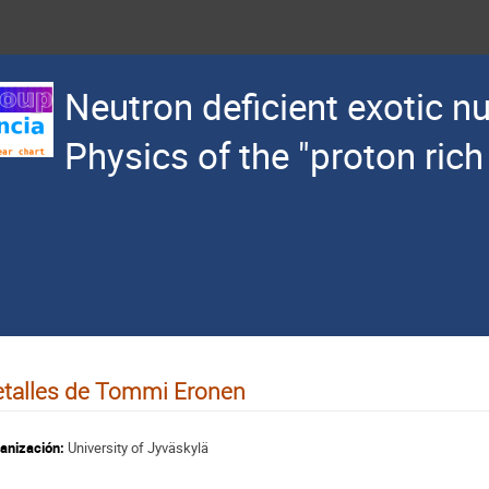
Neutron deficient exotic nu
Physics of the "proton rich
talles de Tommi Eronen
anización:
University of Jyväskylä