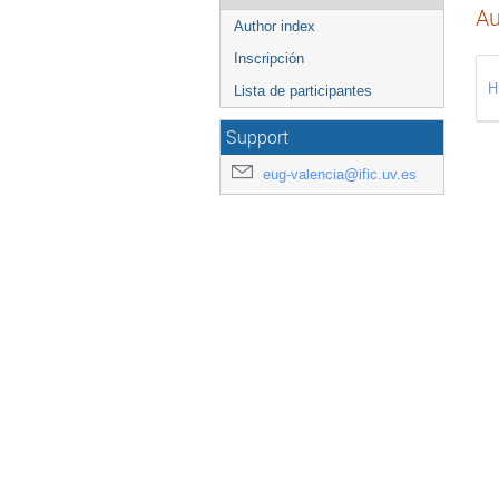
Au
Author index
Inscripción
H
Lista de participantes
Support
eug-valencia@ific.uv.es