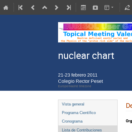
nuclear chart
21-23 febrero 2011
Colegio Rector Peset
Europe/Madrid timezone
De
Vista general
Programa Científico
Org
Cronograma
Lista de Contribuciones