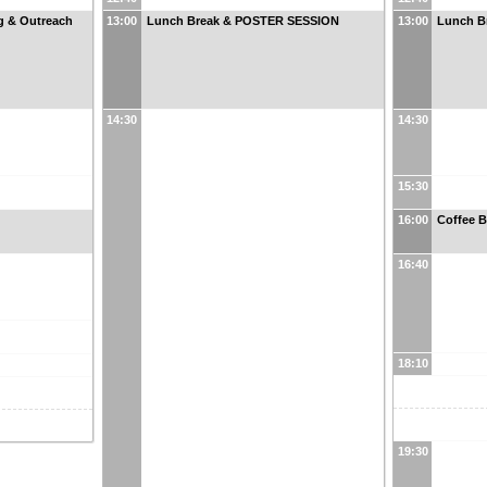
g & Outreach
13:00
Lunch Break & POSTER SESSION
13:00
Lunch B
14:30
14:30
15:30
16:00
Coffee B
16:40
18:10
19:30