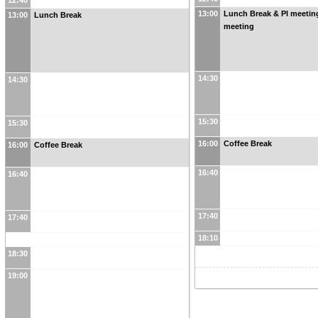
13:00
Lunch Break & PI meetin
13:00
Lunch Break
meeting
14:30
14:30
15:30
15:30
16:00
Coffee Break
16:00
Coffee Break
16:40
16:40
17:40
17:40
18:10
18:30
19:00