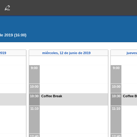
de 2019 (16:00)
 2019
miércoles, 12 de junio de 2019
jueves
9:00
9:00
10:00
10:00
10:30
Coffee Break
10:30
Coffee B
11:10
11:10
12:40
12:40