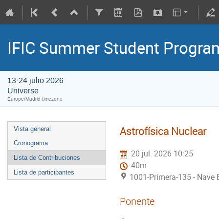
IFIC Summer Student Progr
13-24 julio 2026
Universe
Europe/Madrid timezone
Astrofísica Nuclear
Vista general
Cronograma
20 jul. 2026 10:25
Lista de Contribuciones
40m
Lista de participantes
1001-Primera-135 - Nave E
Ponente