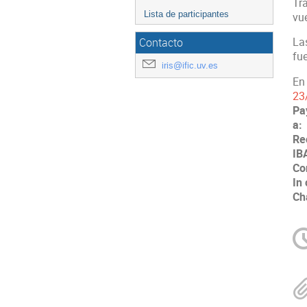
Tr
Lista de participantes
vu
La
Contacto
fu
iris@ific.uv.es
En
23
Pa
a:
Re
IB
Co
In
Ch