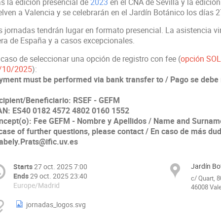
as la edición presencial de
2023
en el CNA de Sevilla y la edición
elven a Valencia y se celebrarán en el Jardín Botánico los días 
s jornadas tendrán lugar en formato presencial. La asistencia vi
era de España y a casos excepcionales.
 caso de seleccionar una opción de registro con fee (
opción SO
/10/2025
):
yment must be performed via bank transfer to / Pago se debe r
cipient/Beneficiario: RSEF - GEFM
AN: ES40 0182 4572 4802 0160 1552
ncept(o): Fee GEFM - Nombre y Apellidos / Name and Surnam
 case of further questions, please contact / En caso de más dud
abely.Prats@ific.uv.es
Jardín Bo
Starts
27 oct. 2025 7:00
Ends
29 oct. 2025 23:40
c/ Quart, 8
Europe/Madrid
46008 Vale
jornadas_logos.svg