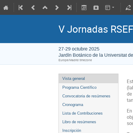
V Jornadas RSEF 
27-29 octubre 2025
Jardín Botánico de la Universitat d
Europe/Madrid timezone
Vista general
Es
(la
Programa Científico
de 
Convocatoria de resúmenes
ta
Cronograma
En
Lista de Contribuciones
obj
Libro de resúmenes
soc
Inscripción