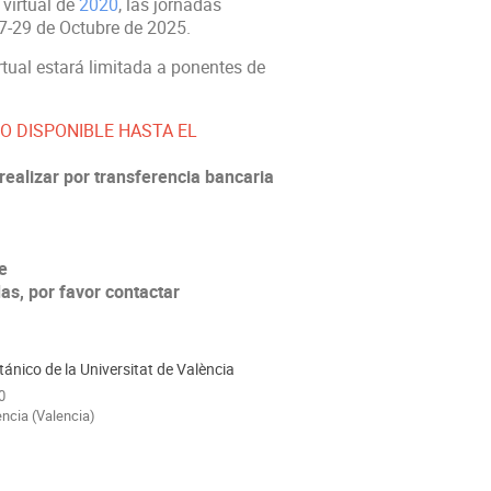
 virtual de
2020
, las jornadas
27-29 de Octubre de 2025.
rtual estará limitada a ponentes de
LO DISPONIBLE HASTA EL
ealizar por transferencia bancaria
e
as, por favor contactar
tánico de la Universitat de València
0
ncia (Valencia)