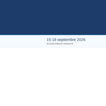
15-18 septiembre 2026
Europe/Madrid timezone
Pu
Overview
Important Dates
The
Venue
Inscripción
Convocatoria de resúmenes
Cronograma
Lista de participantes