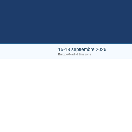
15-18 septiembre 2026
Europe/Madrid timezone
Po
Overview
Important Dates
The
Venue
Inscripción
Convocatoria de resúmenes
Cronograma
Lista de participantes