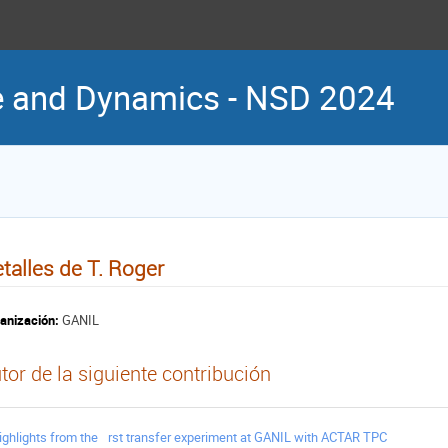
re and Dynamics - NSD 2024
talles de T. Roger
anización:
GANIL
tor de la siguiente contribución
ighlights from the rst transfer experiment at GANIL with ACTAR TPC