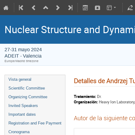
Nuclear Structure and Dynam
27-31 mayo 2024
ADEIT - Valencia
Europe/Madrid timezone
Detalles de Andrzej T
Vista general
Scientific Committee
Tratamiento:
Dr.
Organizing Committee
Organización:
Heavy Ion Laboratory
Invited Speakers
Important dates
Autor de la siguiente c
Registration and Fee Payment
Cronograma