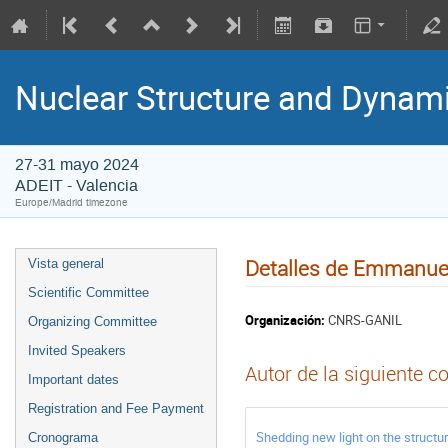
Nuclear Structure and Dynam
27-31 mayo 2024
ADEIT - Valencia
Europe/Madrid timezone
Detalles de Emmanue
Vista general
Scientific Committee
Organización:
CNRS-GANIL
Organizing Committee
Invited Speakers
Autor de la siguiente c
Important dates
Registration and Fee Payment
Shedding new light on the structu
Cronograma