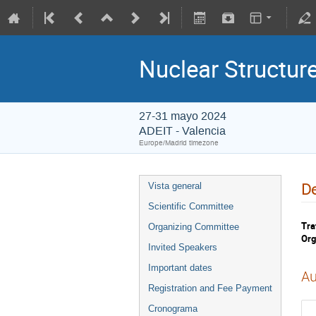
Nuclear Structu
27-31 mayo 2024
ADEIT - Valencia
Europe/Madrid timezone
De
Vista general
Scientific Committee
Tra
Organizing Committee
Org
Invited Speakers
Important dates
Au
Registration and Fee Payment
Cronograma