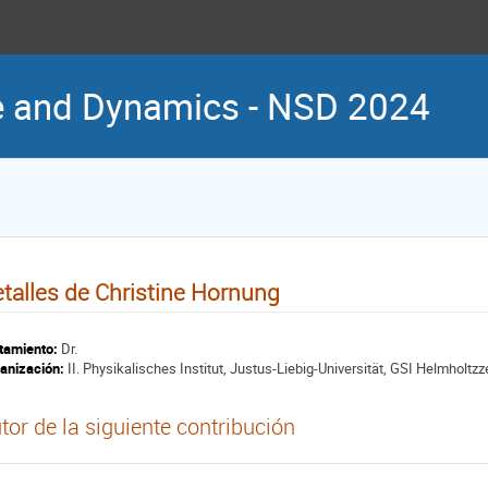
re and Dynamics - NSD 2024
talles de Christine Hornung
tamiento:
Dr.
anización:
II. Physikalisches Institut, Justus-Liebig-Universität, GSI Helmho
tor de la siguiente contribución